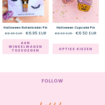
E
:
Halloween Notenkraker Pin
Halloween Cupcake Pin
Normale
Aanbiedingsprijs
€6.95 EUR
Normale
Aanbiedingspri
€6.50 EUR
€8.95 EUR
€8.50 EUR
prijs
prijs
AAN
WINKELWAGEN
OPTIES KIEZEN
TOEVOEGEN
FOLLOW